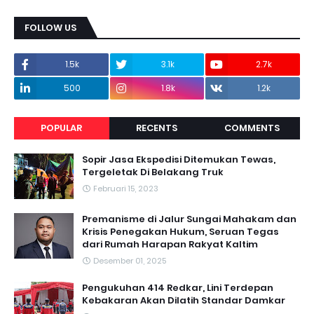
FOLLOW US
1.5k
3.1k
2.7k
500
1.8k
1.2k
POPULAR
RECENTS
COMMENTS
Sopir Jasa Ekspedisi Ditemukan Tewas,
Tergeletak Di Belakang Truk
Februari 15, 2023
Premanisme di Jalur Sungai Mahakam dan
Krisis Penegakan Hukum, Seruan Tegas
dari Rumah Harapan Rakyat Kaltim
Desember 01, 2025
Pengukuhan 414 Redkar, Lini Terdepan
Kebakaran Akan Dilatih Standar Damkar