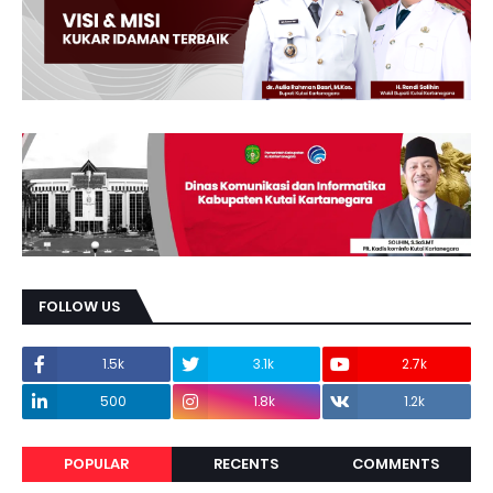
FOLLOW US
1.5k
3.1k
2.7k
500
1.8k
1.2k
POPULAR
RECENTS
COMMENTS