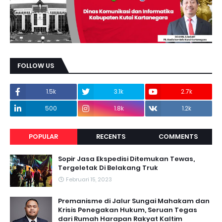
FOLLOW US
1.5k
3.1k
2.7k
500
1.8k
1.2k
POPULAR
RECENTS
COMMENTS
Sopir Jasa Ekspedisi Ditemukan Tewas,
Tergeletak Di Belakang Truk
Februari 15, 2023
Premanisme di Jalur Sungai Mahakam dan
Krisis Penegakan Hukum, Seruan Tegas
dari Rumah Harapan Rakyat Kaltim