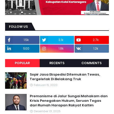
FOLLOW US
1.5k
3.1k
2.7k
500
1.8k
1.2k
POPULAR
RECENTS
COMMENTS
Sopir Jasa Ekspedisi Ditemukan Tewas,
Tergeletak Di Belakang Truk
Februari 15, 2023
Premanisme di Jalur Sungai Mahakam dan
Krisis Penegakan Hukum, Seruan Tegas
dari Rumah Harapan Rakyat Kaltim
Desember 01, 2025