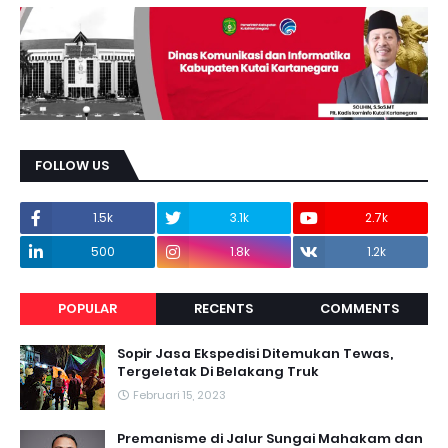
FOLLOW US
1.5k
3.1k
2.7k
500
1.8k
1.2k
POPULAR
RECENTS
COMMENTS
Sopir Jasa Ekspedisi Ditemukan Tewas,
Tergeletak Di Belakang Truk
Februari 15, 2023
Premanisme di Jalur Sungai Mahakam dan