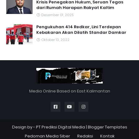
Krisis Penegakan Hukum, Seruan Tegas
dari Rumah Harapan Rakyat Kaltim
Desember 01, 2025
Pengukuhan 414 Redkar, Lini Terdepan
Kebakaran Akan Dilatih Standar Damkar
Oktober 13, 2022
Media Online Based on East Kalimantan
Design by -
PT Prediksi Digital Media
|
Blogger Templates
Pedoman Media Siber
Redaksi
Kontak