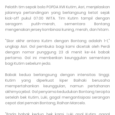
Pelatih tim sepak bola POPDA XVII Kutim, Asri, menjelaskan
jalannya pertandingan yang berlangsung ketat sejak
kick-off pukul 07.00 WITA. Tim Kutim tampil dengan
seragam putih-merah, sementara Bontang
mengenakan jersey kombinasi kuning, merah, dan hitam.
"Skor akhir antara Kutim dengan Bontang adalah 1-1,"
ungkap Asri. Gol pembuka bagi kami dicetak oleh Perdi
dengan nomor punggung 23 di menit ke-44 babak
pertama. Gol ini memberikan keunggulan sementara
bagi Kutim sebelum jeda.
Babak kedua berlangsung dengan intensitas tinggi.
Kutim yang diperkuat kiper Baihaki berusaha
mempertahankan keunggulan, namun pertahanan
akhirnya jebol. Gol penyama kedudukan Bontang tercipta
setelah bek Kutim, Luki, gagal mengantisipasi serangan
cepat dari pemain Bontang, Raihan Marcelo.
"Pada babak kedua, bek kami, Luki asal Kutim, gagal