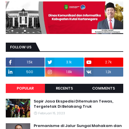
FOLLOW US
1.5k
3.1k
2.7k
500
1.8k
1.2k
POPULAR
RECENTS
COMMENTS
Sopir Jasa Ekspedisi Ditemukan Tewas,
Tergeletak Di Belakang Truk
Februari 15, 2023
Premanisme di Jalur Sungai Mahakam dan