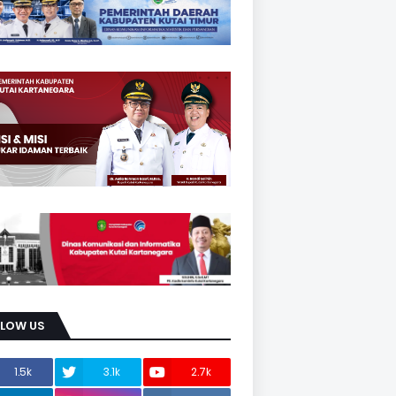
LLOW US
1.5k
3.1k
2.7k