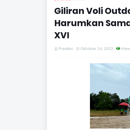
Giliran Voli Out
Harumkan Samar
XVI
Prediksi
Oktober 24, 2022
Vie