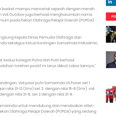
 tim basket mampu mencetak sejarah dengan meraih
Tim Voli Outdoor juga berhasil mengharumkan nama
PO
mum pada Pekan Olahraga Pelajar Daerah (POPDA)
 langsung Kepala Dinas Pemuda Olahraga dan
nda sekaligus Ketua Kontingen Samarinda H Muslimin,
l, kedua kategori Putra dan Putri berhasil
han torehan positif ini terus diikuti cabor lainnya,”
dingan, Voli pasir putri Samarinda VS Paser set 1
n nilai 21-12 (Smr) set 3 dengan nilai 15-8 (Smr). voli
engan nilai 21-8, set 2 dengan nilai 21-8.
Samarinda untuk mendukung dan mendoakan atlet-
i Pekan Olahraga Pelajar Daerah (POPDA) yang sedang