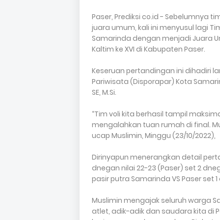
Paser, Prediksi co.id - Sebelumnya
juara umum, kali ini menyusul lagi 
Samarinda dengan menjadi Juara U
Kaltim ke XVI di Kabupaten Paser.
Keseruan pertandingan ini dihadiri
Pariwisata (Disporapar) Kota Samari
SE, M.Si.
“Tim voli kita berhasil tampil maksima
mengalahkan tuan rumah di final. Muda
ucap Muslimin, Minggu (23/10/2022),
Dirinyapun menerangkan detail pertan
dnegan nilai 22-23 (Paser) set 2 dnega
pasir putra Samarinda VS Paser set 1 d
Muslimin mengajak seluruh warga 
atlet, adik-adik dan saudara kita d