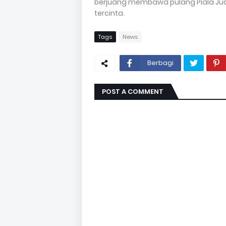
berjuang membawa pulang Piala J
tercinta.
Tags
News
Berbagi
POST A COMMENT