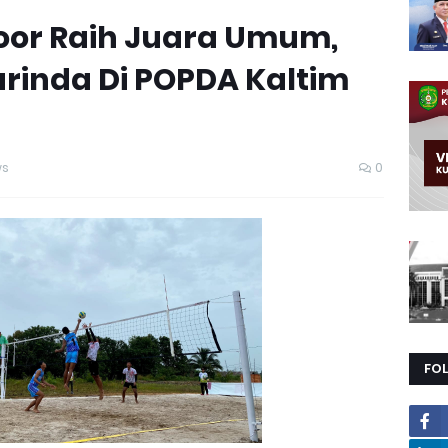
door Raih Juara Umum,
inda Di POPDA Kaltim
ws
0
FO