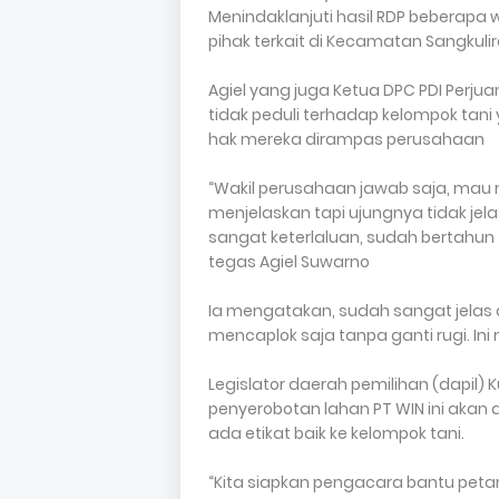
Menindaklanjuti hasil RDP beberapa
pihak terkait di Kecamatan Sangkuli
Agiel yang juga Ketua DPC PDI Perju
tidak peduli terhadap kelompok tan
hak mereka dirampas perusahaan
“Wakil perusahaan jawab saja, mau 
menjelaskan tapi ujungnya tidak jel
sangat keterlaluan, sudah bertahun t
tegas Agiel Suwarno
Ia mengatakan, sudah sangat jelas da
mencaplok saja tanpa ganti rugi. I
Legislator daerah pemilihan (dapil
penyerobotan lahan PT WIN ini akan
ada etikat baik ke kelompok tani.
“Kita siapkan pengacara bantu petan