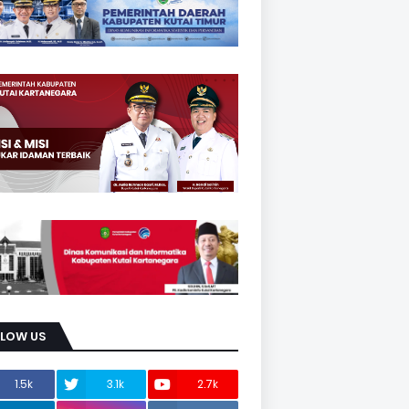
LLOW US
1.5k
3.1k
2.7k