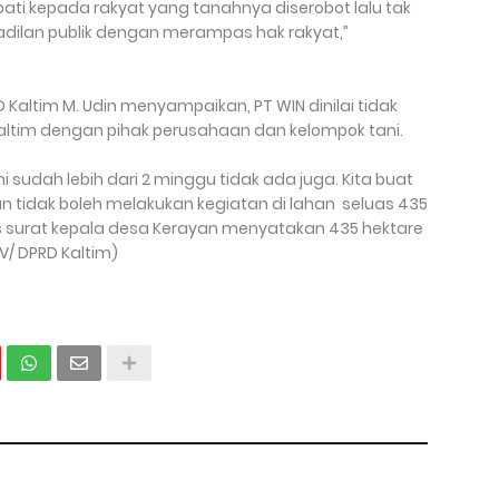
empati kepada rakyat yang tanahnya diserobot lalu tak
keadilan publik dengan merampas hak rakyat,”
 Kaltim M. Udin menyampaikan, PT WIN dinilai tidak
Kaltim dengan pihak perusahaan dan kelompok tani.
i sudah lebih dari 2 minggu tidak ada juga. Kita buat
 tidak boleh melakukan kegiatan di lahan seluas 435
as surat kepala desa Kerayan menyatakan 435 hektare
DV/ DPRD Kaltim)