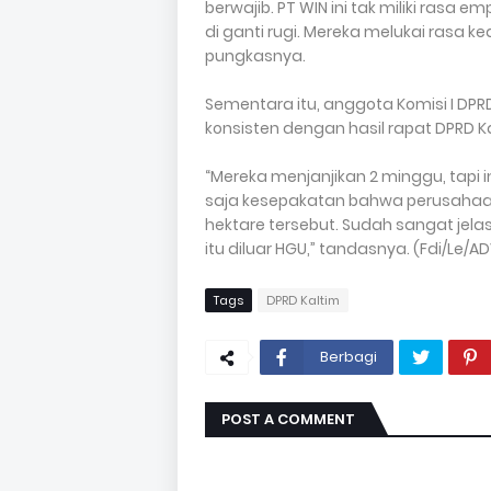
berwajib. PT WIN ini tak miliki rasa 
di ganti rugi. Mereka melukai rasa 
pungkasnya.
Sementara itu, anggota Komisi I DPRD
konsisten dengan hasil rapat DPRD 
“Mereka menjanjikan 2 minggu, tapi in
saja kesepakatan bahwa perusahaan
hektare tersebut. Sudah sangat jel
itu diluar HGU,” tandasnya. (Fdi/Le/A
Tags
DPRD Kaltim
Berbagi
POST A COMMENT