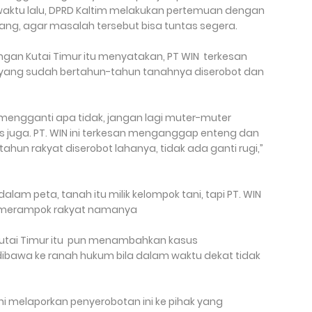
 waktu lalu, DPRD Kaltim melakukan pertemuan dengan
rang, agar masalah tersebut bisa tuntas segera.
angan Kutai Timur itu menyatakan, PT WIN terkesan
i yang sudah bertahun-tahun tanahnya diserobot dan
mengganti apa tidak, jangan lagi muter-muter
as juga. PT. WIN ini terkesan menganggap enteng dan
ahun rakyat diserobot lahanya, tidak ada ganti rugi,”
lam peta, tanah itu milik kelompok tani, tapi PT. WIN
ni merampok rakyat namanya
) Kutai Timur itu pun menambahkan kasus
 dibawa ke ranah hukum bila dalam waktu dekat tidak
i melaporkan penyerobotan ini ke pihak yang