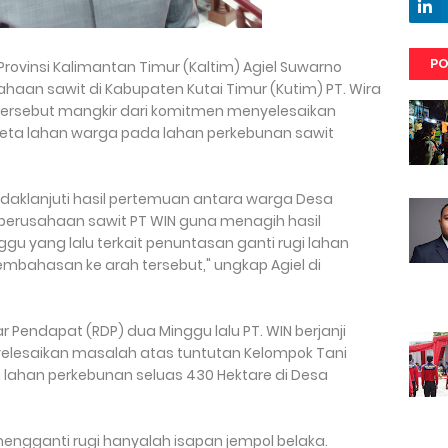
PO
 Provinsi Kalimantan Timur (Kaltim) Agiel Suwarno
haan sawit di Kabupaten Kutai Timur (Kutim) PT. Wira
tersebut mangkir dari komitmen menyelesaikan
eta lahan warga pada lahan perkebunan sawit
daklanjuti hasil pertemuan antara warga Desa
erusahaan sawit PT WIN guna menagih hasil
u yang lalu terkait penuntasan ganti rugi lahan
mbahasan ke arah tersebut," ungkap Agiel di
Pendapat (RDP) dua Minggu lalu PT. WIN berjanji
elesaikan masalah atas tuntutan Kelompok Tani
 lahan perkebunan seluas 430 Hektare di Desa
engganti rugi hanyalah isapan jempol belaka.