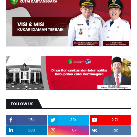
FOLLOW US
1.5k
3.1k
2.7k
500
1.8k
1.2k