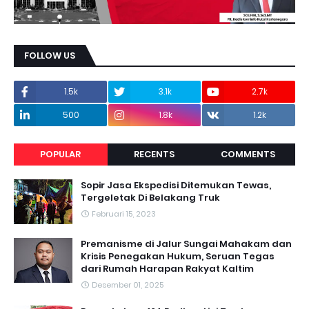
FOLLOW US
1.5k
3.1k
2.7k
500
1.8k
1.2k
POPULAR
RECENTS
COMMENTS
Sopir Jasa Ekspedisi Ditemukan Tewas,
Tergeletak Di Belakang Truk
Februari 15, 2023
Premanisme di Jalur Sungai Mahakam dan
Krisis Penegakan Hukum, Seruan Tegas
dari Rumah Harapan Rakyat Kaltim
Desember 01, 2025