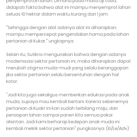
penyemprotan lahan. Dimana pada masa uji coba,
didapati fakta bahwa alat ini mampu menyemprot lahan
seluas 10 hektar dalam waktu kurang dari 1 jam.
"Sehingga dengan alat adanya alat ini diharapkan,
mampu mempercepat pengendalian hama pada lahan
pertanian di Kukar," ungkapnya.
Selain itu, Sutikno menguraikan bahwa dengan adanya
modernisasi sektor pertanian ini, maka diharapkan dapat
merubah stigma muda-mudi yang selalu beranggapan
jika sektor pertanian selalu bersentuhan dengan hal
kotor.
"Jadi kita juga sekaligus memberikan edukasi pada anak
muda, supaya mau kembali bertani. Karena sebenernya
pertanian di Kuakr ini kan sudah terbilang maju, dari
persiapan lahan sampai panen kita semua pakai
alsintan. Jadi kami berharap kedepan anak muda ini
kembali melirik sektor pertanian" pungkasnya. (Ki/Le/Adv)