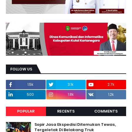
FOLLOW US
1.5k
3.1k
2.7k
500
1.8k
1.2k
POPULAR
RECENTS
COMMENTS
Sopir Jasa Ekspedisi Ditemukan Tewas,
Tergeletak Di Belakang Truk