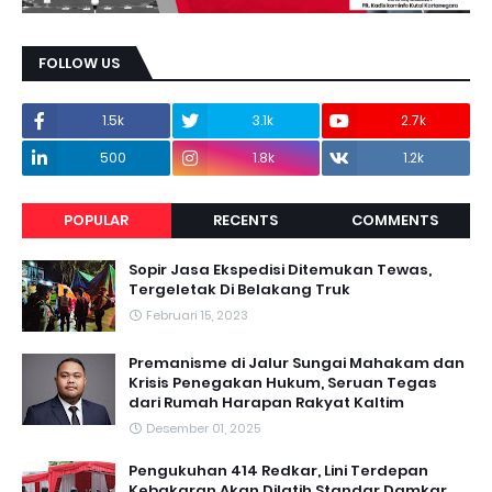
FOLLOW US
1.5k
3.1k
2.7k
500
1.8k
1.2k
POPULAR
RECENTS
COMMENTS
Sopir Jasa Ekspedisi Ditemukan Tewas,
Tergeletak Di Belakang Truk
Februari 15, 2023
Premanisme di Jalur Sungai Mahakam dan
Krisis Penegakan Hukum, Seruan Tegas
dari Rumah Harapan Rakyat Kaltim
Desember 01, 2025
Pengukuhan 414 Redkar, Lini Terdepan
Kebakaran Akan Dilatih Standar Damkar