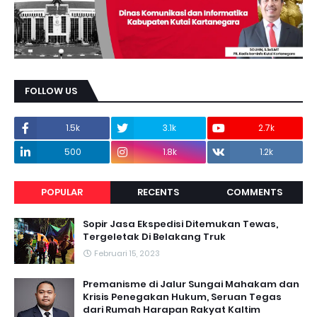
FOLLOW US
1.5k
3.1k
2.7k
500
1.8k
1.2k
POPULAR
RECENTS
COMMENTS
Sopir Jasa Ekspedisi Ditemukan Tewas,
Tergeletak Di Belakang Truk
Februari 15, 2023
Premanisme di Jalur Sungai Mahakam dan
Krisis Penegakan Hukum, Seruan Tegas
dari Rumah Harapan Rakyat Kaltim