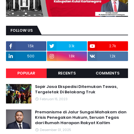
FOLLOW US
1.5k
3.1k
2.7k
500
1.8k
1.2k
POPULAR
RECENTS
COMMENTS
Sopir Jasa Ekspedisi Ditemukan Tewas,
Tergeletak Di Belakang Truk
Februari 15, 2023
Premanisme di Jalur Sungai Mahakam dan
Krisis Penegakan Hukum, Seruan Tegas
dari Rumah Harapan Rakyat Kaltim
Desember 01, 2025