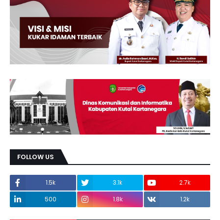
FOLLOW US
1.5k
3.1k
2.7k
500
1.8k
1.2k