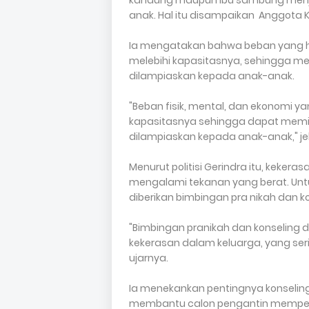
kandung maupun ibu sambung menja
anak. Hal itu disampaikan Anggota 
Ia mengatakan bahwa beban yang har
melebihi kapasitasnya, sehingga m
dilampiaskan kepada anak-anak.
"Beban fisik, mental, dan ekonomi yan
kapasitasnya sehingga dapat memi
dilampiaskan kepada anak-anak," je
Menurut politisi Gerindra itu, kekera
mengalami tekanan yang berat. Unt
diberikan bimbingan pra nikah dan k
"Bimbingan pranikah dan konseling 
kekerasan dalam keluarga, yang ser
ujarnya.
Ia menekankan pentingnya konselin
membantu calon pengantin mempersi