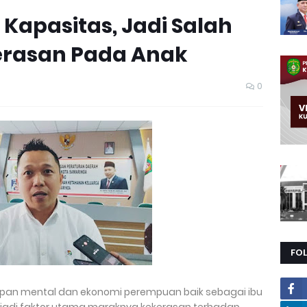
Kapasitas, Jadi Salah
erasan Pada Anak
0
FO
siapan mental dan ekonomi perempuan baik sebagai ibu