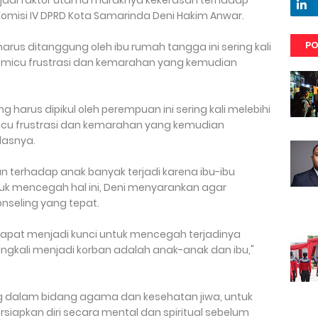
di faktor utama maraknya kekerasan terhadap
Komisi IV DPRD Kota Samarinda Deni Hakim Anwar.
PO
us ditanggung oleh ibu rumah tangga ini sering kali
emicu frustrasi dan kemarahan yang kemudian
g harus dipikul oleh perempuan ini sering kali melebihi
cu frustrasi dan kemarahan yang kemudian
lasnya.
san terhadap anak banyak terjadi karena ibu-ibu
uk mencegah hal ini, Deni menyarankan agar
onseling yang tepat.
dapat menjadi kunci untuk mencegah terjadinya
ingkali menjadi korban adalah anak-anak dan ibu,"
g dalam bidang agama dan kesehatan jiwa, untuk
apkan diri secara mental dan spiritual sebelum