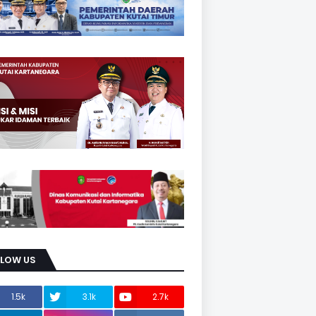
LLOW US
1.5k
3.1k
2.7k