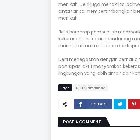
menikah. Deni juga mengkritisi bahw
cinta tanpa mempertimbangkan ber
menikah.
“Kita berharap pemerintah memberika
kekerasan anak dan mendorong ma
meningkatkan kesadaran dan kepedu
Deni menegaskan dengan perhatian 
partisipasi aktif masyarakat, keker
lingkungan yang lebih aman dan ko
Tags
DPRD Samarinda
Berbagi
POST A COMMENT