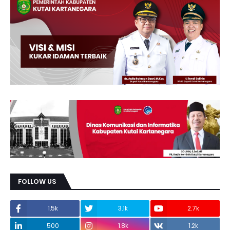
FOLLOW US
1.5k
3.1k
2.7k
500
1.8k
1.2k