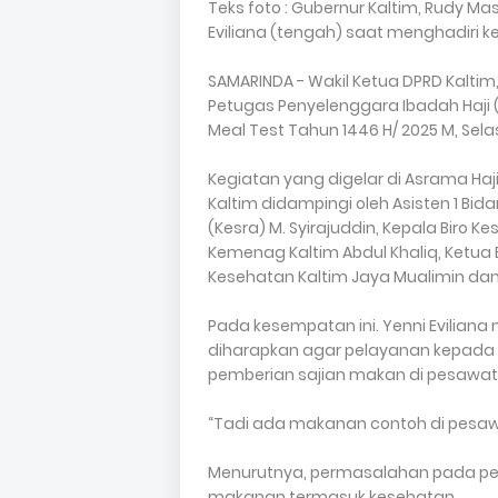
Teks foto : Gubernur Kaltim, Rudy Ma
Eviliana (tengah) saat menghadiri k
SAMARINDA - Wakil Ketua DPRD Kaltim,
Petugas Penyelenggara Ibadah Haji 
Meal Test Tahun 1446 H/ 2025 M, Sela
Kegiatan yang digelar di Asrama Haji 
Kaltim didampingi oleh Asisten 1 B
(Kesra) M. Syirajuddin, Kepala Biro 
Kemenag Kaltim Abdul Khaliq, Ketua
Kesehatan Kaltim Jaya Mualimin dan
Pada kesempatan ini. Yenni Eviliana
diharapkan agar pelayanan kepada 
pemberian sajian makan di pesawat 
“Tadi ada makanan contoh di pesawat
Menurutnya, permasalahan pada pela
makanan termasuk kesehatan.