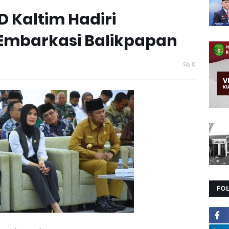
 Kaltim Hadiri
 Embarkasi Balikpapan
0
FO