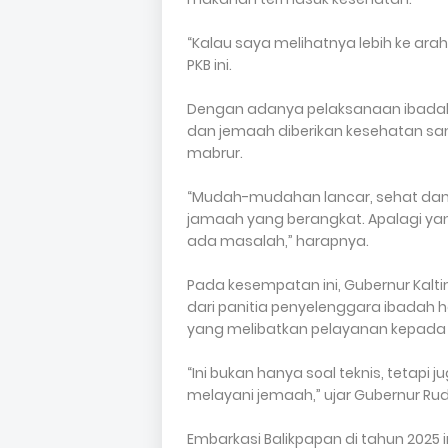
“Kalau saya melihatnya lebih ke arah s
PKB ini.
Dengan adanya pelaksanaan ibadah h
dan jemaah diberikan kesehatan sam
mabrur.
“Mudah-mudahan lancar, sehat dan 
jamaah yang berangkat. Apalagi ya
ada masalah,” harapnya.
Pada kesempatan ini, Gubernur Kal
dari panitia penyelenggara ibadah 
yang melibatkan pelayanan kepada
“Ini bukan hanya soal teknis, tetapi
melayani jemaah,” ujar Gubernur Rud
Embarkasi Balikpapan di tahun 2025