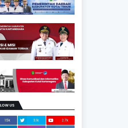
LLOW US
1.5k
3.1k
2.7k