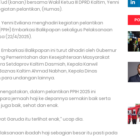
s’ud (kanan) bersama Wakil Ketua III DPRD Kaltim, Yenni
egiatan pelantikan, (Humas).
PO
 Yenni Eviliana menghadiri kegiatan pelantikan
(PPIH) Embarkasi Balikpapan sekaligus Pelaksanaan
sa (22/4/2025).
Embarkasi Balikpapan ini turut dihadiri oleh Gubernur
idang Pemerintahan dan Kesejahteraan Masyarakat
Kesra Setdaprov Kaltim Dasmiah, Kepala Kanwil
 Baznas Kaltim Ahmad Nabhan, Kepala Dinas
 para undangan lainnya.
 mengatakan, dalam pelantikan PPIH 2025 ini
para jemaah haji ke depannya semakin baik serta
juga baik, sehat dan enak.
 Garuda itu terlihat enak,” ucap dia.
ksanaan ibadah haji sebagian besar itu pasti pada