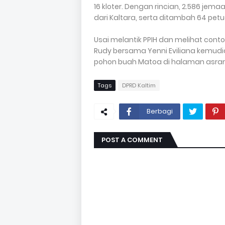
16 kloter. Dengan rincian, 2.586 jemaah
dari Kaltara, serta ditambah 64 petu
Usai melantik PPIH dan melihat conto
Rudy bersama Yenni Eviliana kemud
pohon buah Matoa di halaman asrama
Tags
DPRD Kaltim
Berbagi
POST A COMMENT