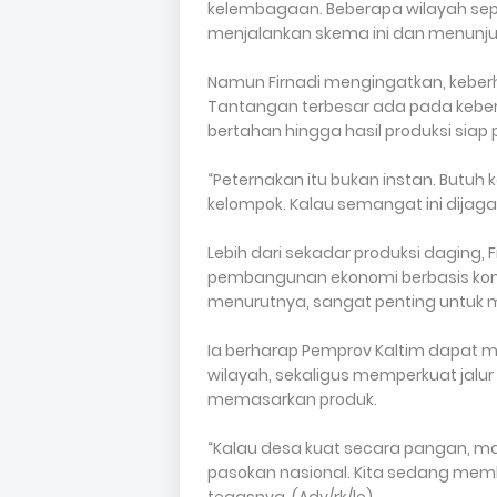
kelembagaan. Beberapa wilayah sepe
menjalankan skema ini dan menunjukk
Namun Firnadi mengingatkan, keber
Tantangan terbesar ada pada keber
bertahan hingga hasil produksi siap
“Peternakan itu bukan instan. Butu
kelompok. Kalau semangat ini dijaga, 
Lebih dari sekadar produksi daging, F
pembangunan ekonomi berbasis kom
menurutnya, sangat penting untuk m
Ia berharap Pemprov Kaltim dapat me
wilayah, sekaligus memperkuat jalur d
memasarkan produk.
“Kalau desa kuat secara pangan, mak
pasokan nasional. Kita sedang me
tegasnya. (Adv/rk/le)