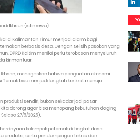
PO
andi Ikhsan (istimewa).
okal di Kalimantan Timur menjadi alarm bagi
ernakan berbasis desa. Dengan selisih pasokan yang
tahun, DPRD Kaltim menilai perlu terobosan menyeluruh
a kiriman luar.
nadi Ikhsan, menegaskan bahwa penguatan ekonomi
i Ternak bisa menjadi langkah konkret menuju
 produksi sendiri, bukan sekadar jadi pasar
s kita dorong agar bisa menopang kebutuhan daging
 Selasa 27/5/2025).
erdayaan kelompok peternak di tingkat desa
na produksi, serta pendampingan teknis dan