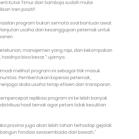
rti Kutai Timur dan Samboja sudah mulai
an tren positif.
hasilan program bukan semata soal bantuan awal.
lanjutan usaha dan kesanggupan peternak untuk
 panen.
h ketekunan, manajemen yang rapi, dan kekompakan
hasilnya bisa besar,” ujarnya.
irnadi melihat program ini sebagai titik masuk
unitas. Pembentukan koperasi peternak,
enjaga skala usaha tetap efisien dan transparan.
mpercepat replikasi program ini ke lebih banyak
istribusi hasil ternak agar petani tidak kesulitan
a provinsi juga akan lebih tahan terhadap gejolak
mbangun fondasi swasembada dari bawah,”