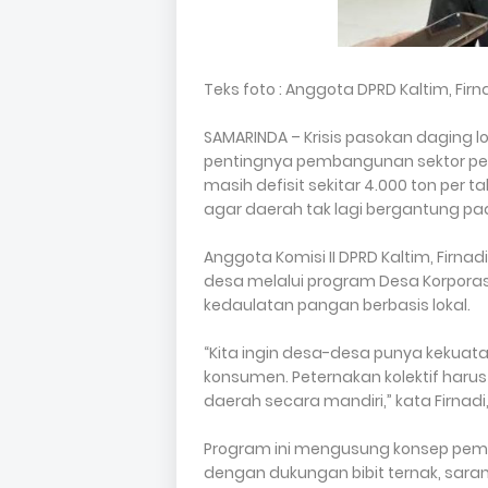
Teks foto : Anggota DPRD Kaltim, Firn
SAMARINDA – Krisis pasokan daging l
pentingnya pembangunan sektor pet
masih defisit sekitar 4.000 ton per 
agar daerah tak lagi bergantung pad
Anggota Komisi II DPRD Kaltim, Fir
desa melalui program Desa Korporas
kedaulatan pangan berbasis lokal.
“Kita ingin desa-desa punya kekuatan
konsumen. Peternakan kolektif haru
daerah secara mandiri,” kata Firnadi,
Program ini mengusung konsep pemb
dengan dukungan bibit ternak, sara