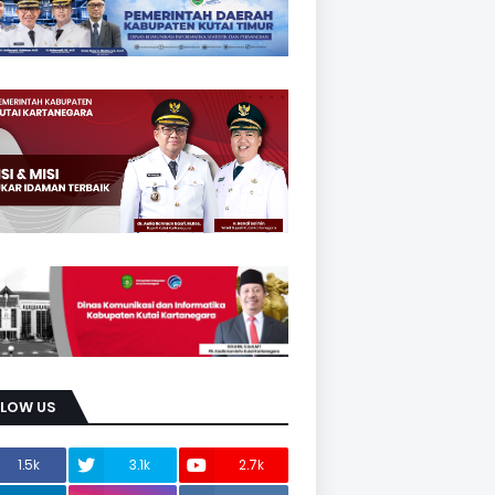
LLOW US
1.5k
3.1k
2.7k