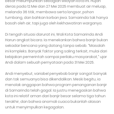
besar melumpuhkan sebagian wilayah kota ini. Hujan
deras pada 12 Mei dan 27 Mei 2025 membuat air meluap,
melanda 36 titik, membawa serta longsor, pohon
tumbang, dan bahkan korban jiwa. Samarinda tak hanya
basah oleh air, tapi juga oleh kekhawatiran warganya.
Di tengah situasi darurat ini, Wali Kota Samarinda Andi
Harun angkat bicara. Ia menekankan bahwa banjir bukan
sekadar bencana yang datang tanpa sebab. “Masalah
ini kompleks. Banyak faktor yang saling terkait, mulai dari
kebijakan pemerintah sampai perilaku masyarakat,” ujar
Andi dalam sebuah pernyataan pada 31 Mei 2025.
Andi menyebut, variabel penyebab banjir sangat banyak
dan tak semuanya bisa dikendalikan. Meski begitu, ia
menolak anggapan bahwa program penanganan banjir
di Samarinda telah gagal. Ia justru menegaskan bahwa
kota ini relatif aman dari banjir besar selama tiga tahun
terakhir, dan bahwa anomali cuaca bukanlah alasan
untuk menyimpulkan kegagalan.