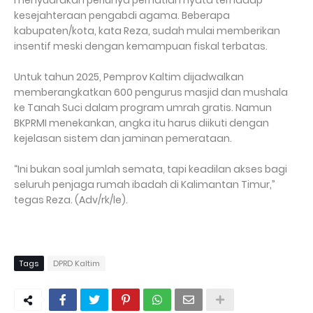
menyuarakan perlunya perhatian nyata terhadap
kesejahteraan pengabdi agama. Beberapa
kabupaten/kota, kata Reza, sudah mulai memberikan
insentif meski dengan kemampuan fiskal terbatas.
Untuk tahun 2025, Pemprov Kaltim dijadwalkan
memberangkatkan 600 pengurus masjid dan mushala
ke Tanah Suci dalam program umrah gratis. Namun
BKPRMI menekankan, angka itu harus diikuti dengan
kejelasan sistem dan jaminan pemerataan.
“Ini bukan soal jumlah semata, tapi keadilan akses bagi
seluruh penjaga rumah ibadah di Kalimantan Timur,”
tegas Reza. (Adv/rk/le).
Tags
DPRD Kaltim