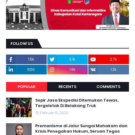
FOLLOW US
1.5k
3.1k
2.7k
500
1.8k
1.2k
POPULAR
RECENTS
COMMENTS
Sopir Jasa Ekspedisi Ditemukan Tewas,
Tergeletak Di Belakang Truk
Februari 15, 2023
Premanisme di Jalur Sungai Mahakam dan
Krisis Penegakan Hukum, Seruan Tegas