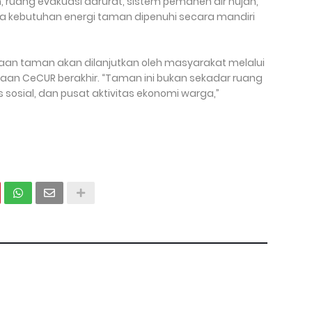
n, ruang evakuasi darurat, sistem pemanen air hujan,
 kebutuhan energi taman dipenuhi secara mandiri
an taman akan dilanjutkan oleh masyarakat melalui
aan CeCUR berakhir. “Taman ini bukan sekadar ruang
as sosial, dan pusat aktivitas ekonomi warga,”