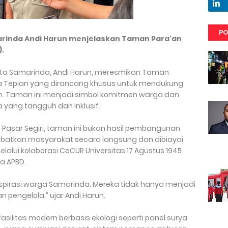
PO
arinda Andi Harun menjelaskan Taman Para'an
).
ota Samarinda, Andi Harun, meresmikan Taman
ota Tepian yang dirancang khusus untuk mendukung
m. Taman ini menjadi simbol komitmen warga dan
yang tangguh dan inklusif.
, Pasar Segiri, taman ini bukan hasil pembangunan
libatkan masyarakat secara langsung dan dibiayai
alui kolaborasi CeCUR Universitas 17 Agustus 1945
a APBD.
ri aspirasi warga Samarinda. Mereka tidak hanya menjadi
 pengelola,” ujar Andi Harun.
silitas modern berbasis ekologi seperti panel surya