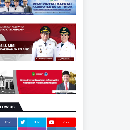
LLOW US
1.5k
3.1k
2.7k