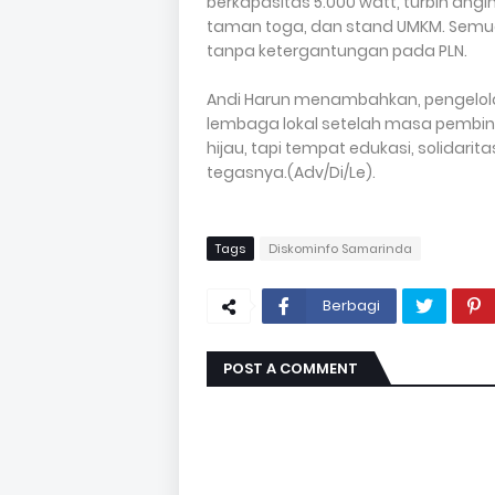
berkapasitas 5.000 watt, turbin angi
taman toga, dan stand UMKM. Semua
tanpa ketergantungan pada PLN.
Andi Harun menambahkan, pengelola
lembaga lokal setelah masa pembin
hijau, tapi tempat edukasi, solidarit
tegasnya.(Adv/Di/Le).
Tags
Diskominfo Samarinda
Berbagi
POST A COMMENT