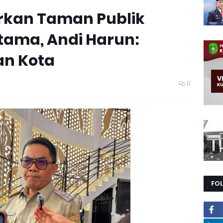
rkan Taman Publik
tama, Andi Harun:
an Kota
0
FO