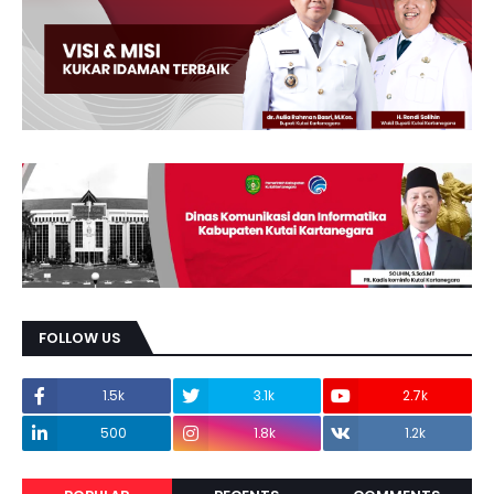
FOLLOW US
1.5k
3.1k
2.7k
500
1.8k
1.2k