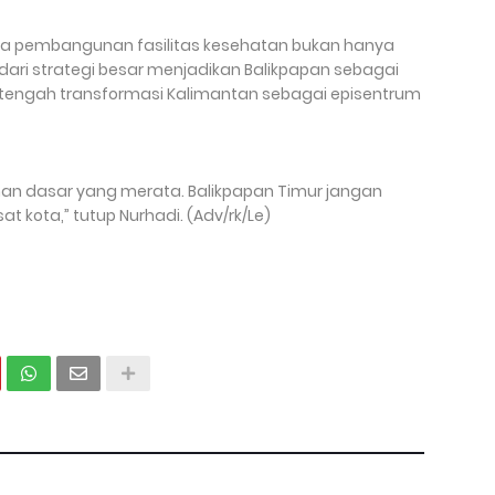
wa pembangunan fasilitas kesehatan bukan hanya
 dari strategi besar menjadikan Balikpapan sebagai
 di tengah transformasi Kalimantan sebagai episentrum
nan dasar yang merata. Balikpapan Timur jangan
t kota,” tutup Nurhadi. (Adv/rk/Le)