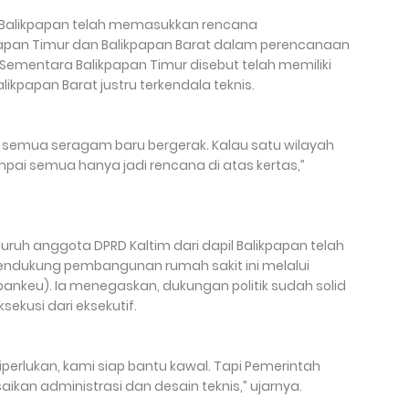
 Balikpapan telah memasukkan rencana
apan Timur dan Balikpapan Barat dalam perencanaan
Sementara Balikpapan Timur disebut telah memiliki
ikpapan Barat justru terkendala teknis.
semua seragam baru bergerak. Kalau satu wilayah
pai semua hanya jadi rencana di atas kertas,”
ruh anggota DPRD Kaltim dari dapil Balikpapan telah
ndukung pembangunan rumah sakit ini melalui
ankeu). Ia menegaskan, dukungan politik sudah solid
ekusi dari eksekutif.
iperlukan, kami siap bantu kawal. Tapi Pemerintah
ikan administrasi dan desain teknis,” ujarnya.