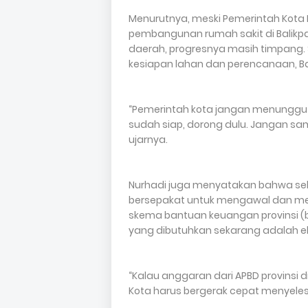
Menurutnya, meski Pemerintah Kota
pembangunan rumah sakit di Balikp
daerah, progresnya masih timpang. 
kesiapan lahan dan perencanaan, Bal
“Pemerintah kota jangan menunggu 
sudah siap, dorong dulu. Jangan sam
ujarnya.
Nurhadi juga menyatakan bahwa selu
bersepakat untuk mengawal dan me
skema bantuan keuangan provinsi (b
yang dibutuhkan sekarang adalah eks
“Kalau anggaran dari APBD provinsi d
Kota harus bergerak cepat menyelesa