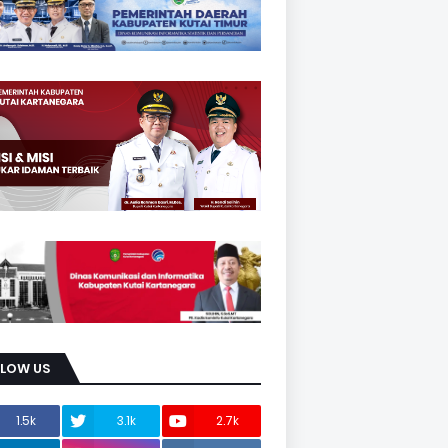
LLOW US
1.5k
3.1k
2.7k