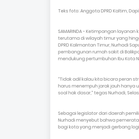
Teks foto: Anggota DPRD Kaltim, Dapi
SAMARINDA - Ketimpangan layanan ke
terutama di wilayah timur yang hingg
DPRD Kalimantan Timur, Nurhadi Sa
pembangunan rumah sakit di Balik
mendukung pertumbuhan Ibu Kota Nu
“Tidak adil kalau kita bicara peran s
harus menempuh jarak jauh hanya untu
soal hak dasar,” tegas Nurhadi, Selas
Sebagai legislator dari daerah pemil
Nurhadi menyebut bahwa pemerataa
bagi kota yang menjadi gerbang logis