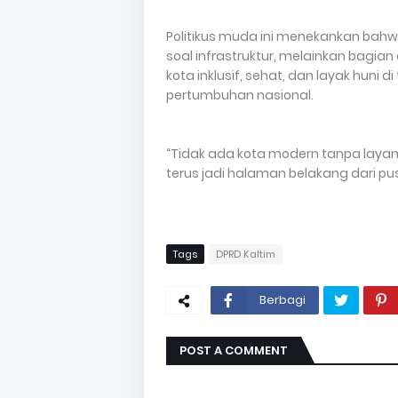
Politikus muda ini menekankan bah
soal infrastruktur, melainkan bagian
kota inklusif, sehat, dan layak huni
pertumbuhan nasional.
“Tidak ada kota modern tanpa laya
terus jadi halaman belakang dari pusa
Tags
DPRD Kaltim
Berbagi
POST A COMMENT