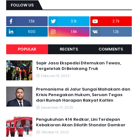
FOLLOW US
1.5k
3.1k
2.7k
500
1.8k
1.2k
POPULAR
RECENTS
COMMENTS
Sopir Jasa Ekspedisi Ditemukan Tewas,
Tergeletak Di Belakang Truk
Februari 15, 2023
Premanisme di Jalur Sungai Mahakam dan
Krisis Penegakan Hukum, Seruan Tegas
dari Rumah Harapan Rakyat Kaltim
Desember 01, 2025
Pengukuhan 414 Redkar, Lini Terdepan
Kebakaran Akan Dilatih Standar Damkar
Oktober 13, 2022