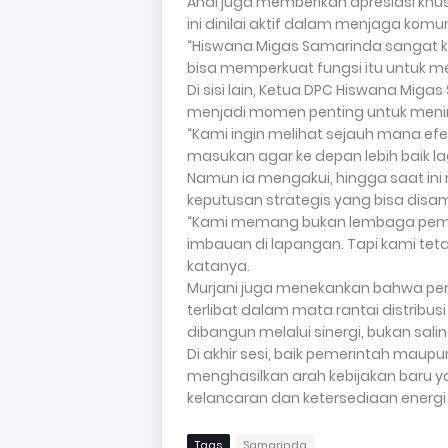
Andi juga memberikan apresiasi kh
ini dinilai aktif dalam menjaga ko
“Hiswana Migas Samarinda sangat ko
bisa memperkuat fungsi itu untuk m
Di sisi lain, Ketua DPC Hiswana Miga
menjadi momen penting untuk meninja
“Kami ingin melihat sejauh mana efe
masukan agar ke depan lebih baik lag
Namun ia mengakui, hingga saat ini
keputusan strategis yang bisa disam
“Kami memang bukan lembaga pemb
imbauan di lapangan. Tapi kami teta
katanya.
Murjani juga menekankan bahwa pera
terlibat dalam mata rantai distribus
dibangun melalui sinergi, bukan sal
Di akhir sesi, baik pemerintah maup
menghasilkan arah kebijakan baru ya
kelancaran dan ketersediaan energi
Tags
Samarinda