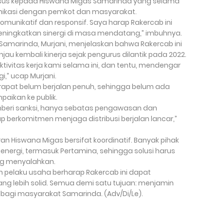
usus kepada Hiswana Migas Samarinda yang selama
munikasi dengan pemkot dan masyarakat.
munikatif dan responsif. Saya harap Rakercab ini
eningkatkan sinergi di masa mendatang,” imbuhnya.
s Samarinda, Murjani, menjelaskan bahwa Rakercab ini
u kembali kinerja sejak pengurus dilantik pada 2022.
ktivitas kerja kami selama ini, dan tentu, mendengar
i,” ucap Murjani.
 rapat belum berjalan penuh, sehingga belum ada
paikan ke publik.
eri sanksi, hanya sebatas pengawasan dan
p berkomitmen menjaga distribusi berjalan lancar,”
n Hiswana Migas bersifat koordinatif. Banyak pihak
i energi, termasuk Pertamina, sehingga solusi harus
ing menyalahkan.
un pelaku usaha berharap Rakercab ini dapat
ng lebih solid. Semua demi satu tujuan: menjamin
 bagi masyarakat Samarinda. (Adv/Di/Le).