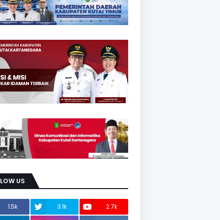
LLOW US
1.5k
3.1k
2.7k