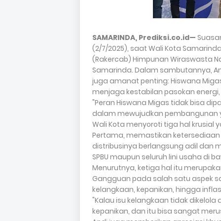
SAMARINDA, Prediksi.co.id—
Suasan
(2/7/2025), saat Wali Kota Samarin
(Rakercab) Himpunan Wiraswasta Na
Samarinda. Dalam sambutannya, An
juga amanat penting: Hiswana Miga
menjaga kestabilan pasokan energi, s
"Peran Hiswana Migas tidak bisa di
dalam mewujudkan pembangunan yang
Wali Kota menyoroti tiga hal krusia
Pertama, memastikan ketersediaan B
distribusinya berlangsung adil dan 
SPBU maupun seluruh lini usaha di 
Menurutnya, ketiga hal itu merupak
Gangguan pada salah satu aspek sa
kelangkaan, kepanikan, hingga infl
"Kalau isu kelangkaan tidak dikelola
kepanikan, dan itu bisa sangat meru