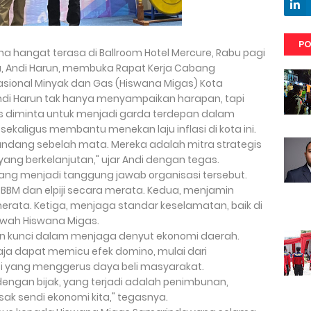
PO
a hangat terasa di Ballroom Hotel Mercure, Rabu pagi
da, Andi Harun, membuka Rapat Kerja Cabang
sional Minyak dan Gas (Hiswana Migas) Kota
di Harun tak hanya menyampaikan harapan, tapi
s diminta untuk menjadi garda terdepan dalam
ekaligus membantu menekan laju inflasi di kota ini.
pandang sebelah mata. Mereka adalah mitra strategis
 berkelanjutan," ujar Andi dengan tegas.
l yang menjadi tanggung jawab organisasi tersebut.
BM dan elpiji secara merata. Kedua, menjamin
merata. Ketiga, menjaga standar keselamatan, baik di
bawah Hiswana Migas.
an kunci dalam menjaga denyut ekonomi daerah.
ja dapat memicu efek domino, mulai dari
asi yang menggerus daya beli masyarakat.
 dengan bijak, yang terjadi adalah penimbunan,
sak sendi ekonomi kita," tegasnya.