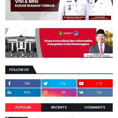
FOLLOW US
1.5k
3.1k
2.7k
500
1.8k
1.2k
POPULAR
RECENTS
COMMENTS