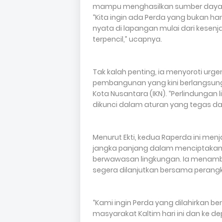
mampu menghasilkan sumber daya m
“Kita ingin ada Perda yang bukan h
nyata di lapangan mulai dari kesen
terpencil,” ucapnya.
Tak kalah penting, ia menyoroti urge
pembangunan yang kini berlangsung 
Kota Nusantara (IKN). “Perlindungan 
dikunci dalam aturan yang tegas dan b
Menurut Ekti, kedua Raperda ini menj
jangka panjang dalam menciptakan ta
berwawasan lingkungan. Ia menam
segera dilanjutkan bersama perangka
“Kami ingin Perda yang dilahirkan 
masyarakat Kaltim hari ini dan ke de