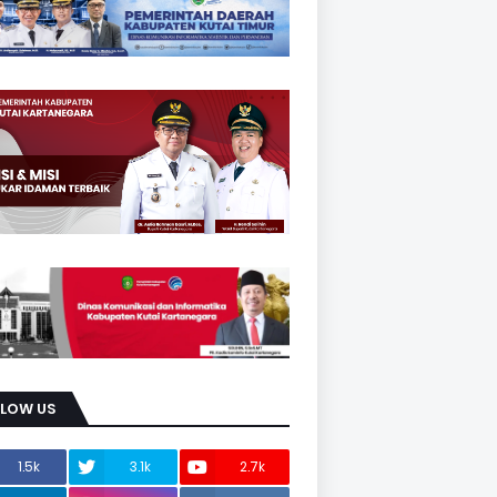
LLOW US
1.5k
3.1k
2.7k