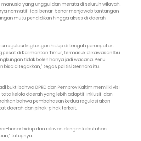
anusia yang unggul dan merata di seluruh wilayah.
anya normatif, tapi benar-benar menjawab tantangan
jangan mutu pendidikan hingga akses di daerah
nsi regulasi lingkungan hidup di tengah percepatan
pesat di Kalimantan Timur, termasuk di kawasan Ibu
lingkungan tidak boleh hanya jadi wacana. Perlu
isa ditegakkan,” tegas politisi Gerindra itu.
adi bukti bahwa DPRD dan Pemprov Kaltim memiliki visi
ta kelola daerah yang lebih adaptif, inklusif, dan
bahkan bahwa pembahasan kedua regulasi akan
t daerah dan pihak-pihak terkait.
benar-benar hidup dan relevan dengan kebutuhan
pan,” tutupnya.