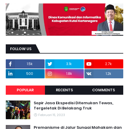
FOLLOW US
1.5k
3.1k
2.7k
500
1.8k
1.2k
POPULAR
RECENTS
COMMENTS
Sopir Jasa Ekspedisi Ditemukan Tewas,
Tergeletak Di Belakang Truk
Februari 15, 2023
Premanisme di Jalur Sungai Mahakam dan