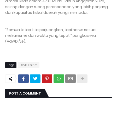
dimasukkan dalam APBD Murni Tahun Anggaran 2026,
seiring dengan ruang perencanaan yang lebih panjang
dan kapasitas fiskal daerah yang memadai.
“Semua tetap kita perjuangkan, tapi harus sesuai
mekanisme dan waktu yang tepat,” pungkasnya.
(Adv/Di/Le).
Tags
DPRD Kaltim
POST A COMMENT