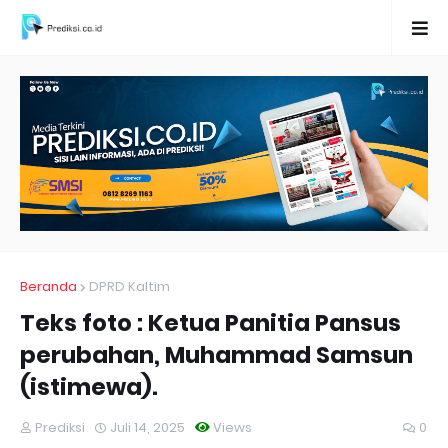
Beranda
DPRD Kaltim
Teks foto : Ketua Panitia Pansus
perubahan, Muhammad Samsun
(istimewa).
Prediksi
Juli 14, 2025
Views
0