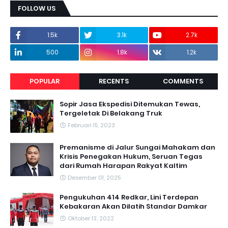
FOLLOW US
1.5k
3.1k
2.7k
500
1.8k
1.2k
POPULAR
RECENTS
COMMENTS
Sopir Jasa Ekspedisi Ditemukan Tewas,
Tergeletak Di Belakang Truk
Februari 15, 2023
Premanisme di Jalur Sungai Mahakam dan
Krisis Penegakan Hukum, Seruan Tegas
dari Rumah Harapan Rakyat Kaltim
Desember 01, 2025
Pengukuhan 414 Redkar, Lini Terdepan
Kebakaran Akan Dilatih Standar Damkar
Oktober 13, 2022