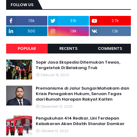
FOLLOW US
1.5k
3.1k
2.7k
500
1.8k
1.2k
POPULAR
RECENTS
COMMENTS
Sopir Jasa Ekspedisi Ditemukan Tewas,
Tergeletak Di Belakang Truk
Februari 15, 2023
Premanisme di Jalur Sungai Mahakam dan
Krisis Penegakan Hukum, Seruan Tegas
dari Rumah Harapan Rakyat Kaltim
Desember 01, 2025
Pengukuhan 414 Redkar, Lini Terdepan
Kebakaran Akan Dilatih Standar Damkar
Oktober 13, 2022