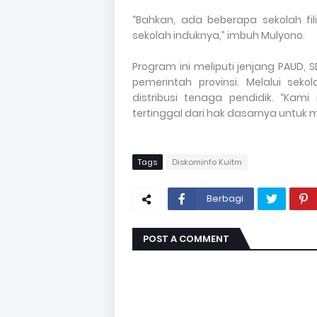
“Bahkan, ada beberapa sekolah fili
sekolah induknya,” imbuh Mulyono.
Program ini meliputi jenjang PAUD
pemerintah provinsi. Melalui sek
distribusi tenaga pendidik. “Ka
tertinggal dari hak dasarnya untuk 
Tags
Diskominfo Kuitm
Berbagi
POST A COMMENT