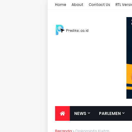
Home
About
Contact Us
RTL Vers
NEWS
PARLEMEN
Beranda
Diskominfo Kuitm