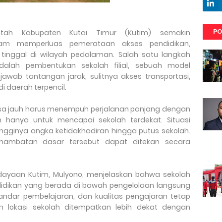
PO
erintah Kabupaten Kutai Timur (Kutim) semakin
am memperluas pemerataan akses pendidikan,
tinggal di wilayah pedalaman. Salah satu langkah
dalah pembentukan sekolah filial, sebuah model
njawab tantangan jarak, sulitnya akses transportasi,
i daerah terpencil.
esa jauh harus menempuh perjalanan panjang dengan
hanya untuk mencapai sekolah terdekat. Situasi
ingginya angka ketidakhadiran hingga putus sekolah.
, hambatan dasar tersebut dapat ditekan secara
dayaan Kutim, Mulyono, menjelaskan bahwa sekolah
endidikan yang berada di bawah pengelolaan langsung
 standar pembelajaran, dan kualitas pengajaran tetap
n lokasi sekolah ditempatkan lebih dekat dengan