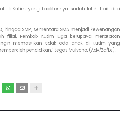
al di Kutim yang fasilitasnya sudah lebih baik dari
, SD, hingga SMP, sementara SMA menjadi kewenangan
olah filial, Pemkab Kutim juga berupaya meratakan
mi ingin memastikan tidak ada anak di Kutim yang
memperoleh pendidikan,” tegas Mulyono. (Adv/Za/Le).