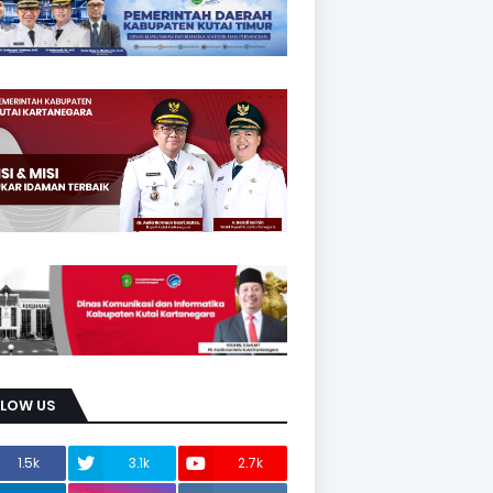
LLOW US
1.5k
3.1k
2.7k