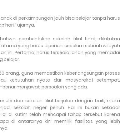
k-anak di perkampungan jauh bisa belajar tanpa harus
 hari,” ujarnya.
bahwa pembentukan sekolah filial tidak dilakukan
 utama yang harus dipenuhi sebelum sebuah wilayah
kan ini. Pertama, harus tersedia lahan yang memadai
 belajar.
 60 orang, guna memastikan keberlangsungan proses
atau kebutuhan nyata dari masyarakat setempat,
r-benar menjawab persoalan yang ada.
rpenuhi dan sekolah filial berjalan dengan baik, maka
jadi sekolah negeri penuh. Hal ini bukan sekadar
ilial di Kutim telah mencapai tahap tersebut karena
a di antaranya kini memiliki fasilitas yang lebih
nya.