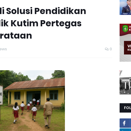
di Solusi Pendidikan
ik Kutim Pertegas
rataan
iews
0
FO