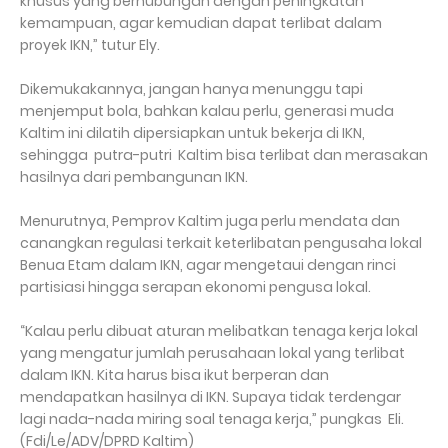
khusus yang berhubungan dengan peningkatan
kemampuan, agar kemudian dapat terlibat dalam
proyek IKN,” tutur Ely.
Dikemukakannya, jangan hanya menunggu tapi
menjemput bola, bahkan kalau perlu, generasi muda
Kaltim ini dilatih dipersiapkan untuk bekerja di IKN,
sehingga putra-putri Kaltim bisa terlibat dan merasakan
hasilnya dari pembangunan IKN.
Menurutnya, Pemprov Kaltim juga perlu mendata dan
canangkan regulasi terkait keterlibatan pengusaha lokal
Benua Etam dalam IKN, agar mengetaui dengan rinci
partisiasi hingga serapan ekonomi pengusa lokal.
“Kalau perlu dibuat aturan melibatkan tenaga kerja lokal
yang mengatur jumlah perusahaan lokal yang terlibat
dalam IKN. Kita harus bisa ikut berperan dan
mendapatkan hasilnya di IKN. Supaya tidak terdengar
lagi nada-nada miring soal tenaga kerja,” pungkas Eli.
(Fdi/Le/ADV/DPRD Kaltim)