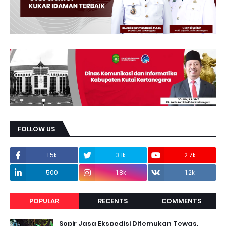
FOLLOW US
1.5k
3.1k
2.7k
500
1.8k
1.2k
POPULAR
RECENTS
COMMENTS
Sopir Jasa Ekspedisi Ditemukan Tewas,