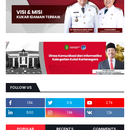
FOLLOW US
1.5k
3.1k
2.7k
500
1.8k
1.2k
POPULAR
RECENTS
COMMENTS