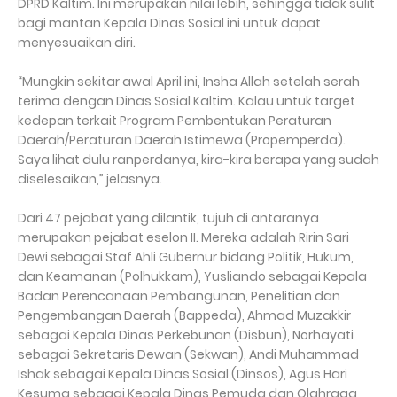
DPRD Kaltim. Ini merupakan nilai lebih, sehingga tidak sulit
bagi mantan Kepala Dinas Sosial ini untuk dapat
menyesuaikan diri.
“Mungkin sekitar awal April ini, Insha Allah setelah serah
terima dengan Dinas Sosial Kaltim. Kalau untuk target
kedepan terkait Program Pembentukan Peraturan
Daerah/Peraturan Daerah Istimewa (Propemperda).
Saya lihat dulu ranperdanya, kira-kira berapa yang sudah
diselesaikan,” jelasnya.
Dari 47 pejabat yang dilantik, tujuh di antaranya
merupakan pejabat eselon II. Mereka adalah Ririn Sari
Dewi sebagai Staf Ahli Gubernur bidang Politik, Hukum,
dan Keamanan (Polhukkam), Yusliando sebagai Kepala
Badan Perencanaan Pembangunan, Penelitian dan
Pengembangan Daerah (Bappeda), Ahmad Muzakkir
sebagai Kepala Dinas Perkebunan (Disbun), Norhayati
sebagai Sekretaris Dewan (Sekwan), Andi Muhammad
Ishak sebagai Kepala Dinas Sosial (Dinsos), Agus Hari
Kesuma sebagai Kepala Dinas Pemuda dan Olahraga