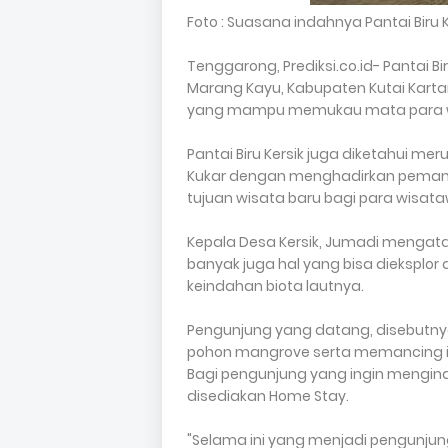
Foto : Suasana indahnya Pantai Biru K
Tenggarong, Prediksi.co.id- Pantai B
Marang Kayu, Kabupaten Kutai Karta
yang mampu memukau mata para w
Pantai Biru Kersik juga diketahui m
Kukar dengan menghadirkan pemand
tujuan wisata baru bagi para wisat
Kepala Desa Kersik, Jumadi mengat
banyak juga hal yang bisa dieksplor 
keindahan biota lautnya.
Pengunjung yang datang, disebutn
pohon mangrove serta memancing ik
Bagi pengunjung yang ingin menginap 
disediakan Home Stay.
"Selama ini yang menjadi pengunjung 