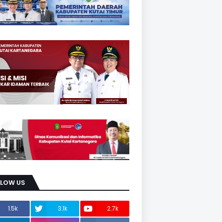
LLOW US
1.5k
3.1k
2.7k