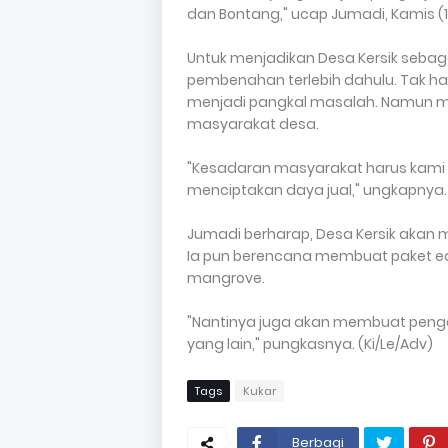
dan Bontang," ucap Jumadi, Kamis (1
Untuk menjadikan Desa Kersik seba
pembenahan terlebih dahulu. Tak h
menjadi pangkal masalah. Namun mas
masyarakat desa.
"Kesadaran masyarakat harus kami ub
menciptakan daya jual," ungkapnya
Jumadi berharap, Desa Kersik akan 
Ia pun berencana membuat paket ed
mangrove.
"Nantinya juga akan membuat peng
yang lain," pungkasnya. (Ki/Le/Adv)
Tags
Kukar
Berbagi