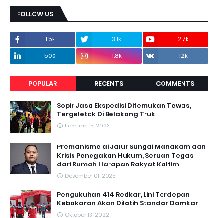
FOLLOW US
1.5k
3.1k
2.7k
500
1.8k
1.2k
POPULAR
RECENTS
COMMENTS
Sopir Jasa Ekspedisi Ditemukan Tewas,
Tergeletak Di Belakang Truk
Februari 15, 2023
Premanisme di Jalur Sungai Mahakam dan
Krisis Penegakan Hukum, Seruan Tegas
dari Rumah Harapan Rakyat Kaltim
Desember 01, 2025
Pengukuhan 414 Redkar, Lini Terdepan
Kebakaran Akan Dilatih Standar Damkar
Oktober 13, 2022