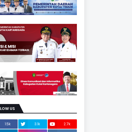
LLOW US
1.5k
3.1k
2.7k