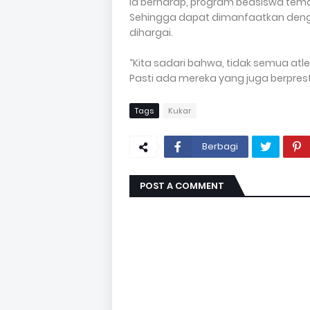
Ia berharap, program beasiswa temat
Sehingga dapat dimanfaatkan denga
dihargai.
“Kita sadari bahwa, tidak semua atle
Pasti ada mereka yang juga berpres
Tags
Kukar
Berbagi
POST A COMMENT