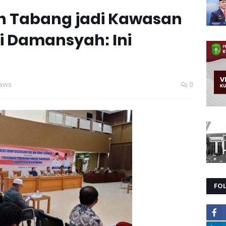
n Tabang jadi Kawasan
i Damansyah: Ini
ews
0
FO