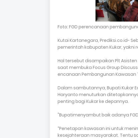
Foto: FGD perencanaan pembanguna
Kutai Kartanegara, Prediksi.co.id- S
pemerintah kabupaten Kukar, yakni 
Hal tersebut disampaikan Plt Asisten 
saat membuka Fo­cus Group Discuss
encanaan Pembangunan Kawasan Tr
Dalam sambutannya, Bupati Kukar Ed
Haryanto menuturkan ditetapkannya
penting bagi Kukar ke depannya.
"Bupatime­nyambut baik adanya FGD
“Penetapan kawasan ini untuk meni
kes­ejahteraan masyarakat. Tentu s