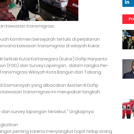
PO
n kawasan transmigrasi.
ebuah komitmen bersejarah tertulis di perjalanan
rencana kawasan transmigrasi di wilayah Kukar.
III Setkab Kutai Kartanegara (Kukar) Dafip Haryanto
ion (FGD) dan Survey Lapangan, dalam rangka Per­
ansmigrasi Wilayah Kota Bangun dan Tabang.
i Damansyah yang diba­cakan Asisten III Dafip
 kawasan transmigrasi ini merupakan langkah
 dan survey lapangan tersebut." Ungkapnya.
ngkatkan
angat penting karena menyangkut hajat hidup orang