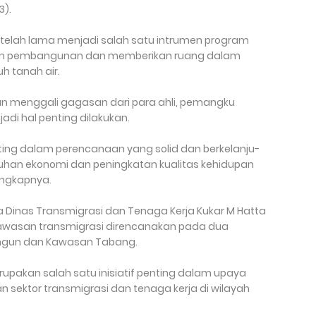
3).
, telah lama menjadi salah satu intru­men program
an pembangunan dan memberikan ruang dalam
uh tanah air.
n menggali gagasan dari para ahli, pemangku
adi hal penting dilakukan.
ting dalam per­encanaan yang solid dan berkelanju­
han ekonomi dan peningkatan kualitas kehidupan
ungkapnya.
 Dinas Transmigrasi dan Tenaga Kerja Kukar M Hatta
wasan transmigrasi direncanakan pada dua
ngun dan Kawasan Tabang.
pakan salah satu inisiatif penting dalam upaya
sektor transmigrasi dan tenaga kerja di wilayah