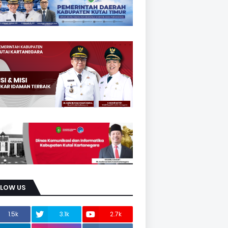
LLOW US
1.5k
3.1k
2.7k