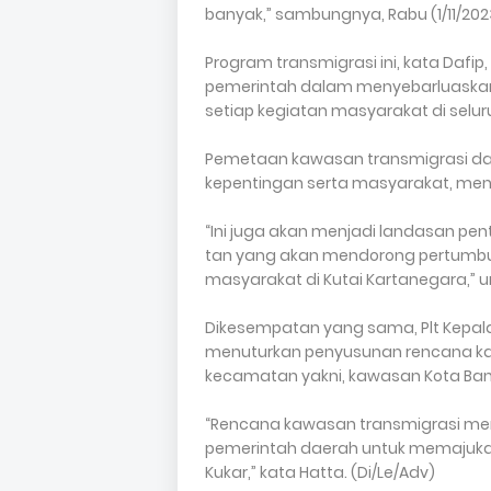
banyak,” sambungnya, Rabu (1/11/202
Program transmigrasi ini, kata Dafip
pemerintah dalam me­nyebarluask
setiap keg­iatan masyarakat di selur
Pemetaan kawasan transmigrasi da
kepentin­gan serta masyarakat, menj
“Ini juga akan menjadi landasan pen
tan yang akan mendorong pertum­bu
masyarakat di Kutai Kartanegara,” 
Dikesempatan yang sama, Plt Kepala
menuturkan penyusunan rencana ka
kecamatan yakni, kawasan Kota Ba
“Rencana kawasan transmigrasi meru
pemerintah daerah untuk memajukan 
Kukar,” kata Hatta. (Di/Le/Adv)