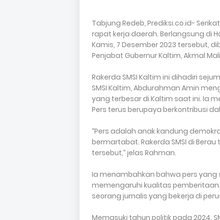
Tabjung Redeb, Prediksi.co.id- Serik
rapat kerja daerah. Berlangsung di 
Kamis, 7 Desember 2023 tersebut, dib
Penjabat Gubernur Kaltim, Akmal Mali
Rakerda SMSI Kaltim ini dihadiri seju
SMSI Kaltim, Abdurahman Amin men
yang terbesar di Kaltim saat ini. I
Pers terus berupaya berkontribusi d
“Pers adalah anak kandung demokras
bermartabat. Rakerda SMSI di Berau 
tersebut,” jelas Rahman.
Ia menambahkan bahwa pers yang s
memengaruhi kualitas pemberitaan. 
seorang jurnalis yang bekerja di per
Memasuki tahun politik pada 2024, 