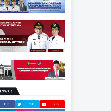
LLOW US
1.5k
3.1k
2.7k