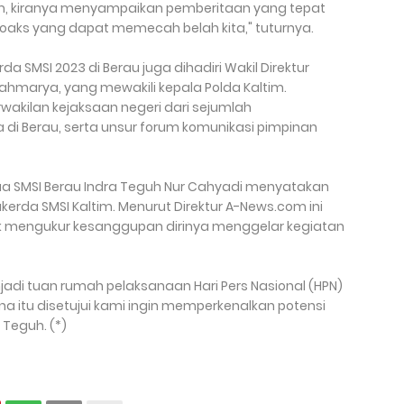
tim, kiranya menyampaikan pemberitaan yang tepat
oaks yang dapat memecah belah kita," tuturnya.
 SMSI 2023 di Berau juga dihadiri Wakil Direktur
rahmarya, yang mewakili kepala Polda Kaltim.
wakilan kejaksaan negeri dari sejumlah
 di Berau, serta unsur forum komunikasi pimpinan
a SMSI Berau Indra Teguh Nur Cahyadi menyatakan
erda SMSI Kaltim. Menurut Direktur A-News.com ini
k mengukur kesanggupan dirinya menggelar kegiatan
di tuan rumah pelaksanaan Hari Pers Nasional (HPN)
 itu disetujui kami ingin memperkenalkan potensi
 Teguh. (*)