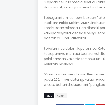
“Kepada seluruh media siber di Kal
dan akurat, sehingga menghindari h
Sebagai informasi, pembukaan Rakerda
Intelkam Polda Kaltim, AKBP Sindhu B
Pembukaan rakerda juga dihadiri per
kabupaten/kota, asosiasi pengusaha
daerah di Bumi Batiwakal.
Sebelumnya dalam laporannya, Ketu
kesiapannya menjadi tuan rumah Rak
pelaksanaan Rakerda tersebut untu
berskala nasional.
“Karena kami mendorong Berau menja
pada 2024 mendatang. Kalau rencana
wisata bahari di daerah ini,” pungkas
Tags
Kaltim