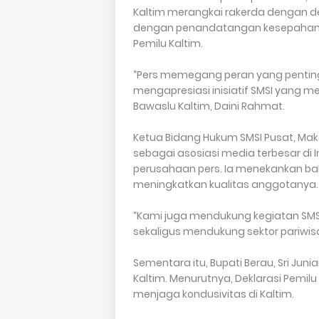
Kaltim merangkai rakerda dengan dek
dengan penandatangan kesepahama
Pemilu Kaltim.
“Pers memegang peran yang penting
mengapresiasi inisiatif SMSI yang me
Bawaslu Kaltim, Daini Rahmat.
Ketua Bidang Hukum SMSI Pusat, Ma
sebagai asosiasi media terbesar di 
perusahaan pers. Ia menekankan bah
meningkatkan kualitas anggotanya
“Kami juga mendukung kegiatan SMSI
sekaligus mendukung sektor pariwisat
Sementara itu, Bupati Berau, Sri Jun
Kaltim. Menurutnya, Deklarasi Pemil
menjaga kondusivitas di Kaltim.