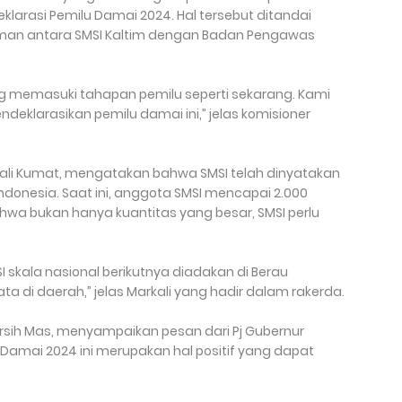
larasi Pemilu Damai 2024. Hal tersebut ditandai
n antara SMSI Kaltim dengan Badan Pengawas
 memasuki tahapan pemilu seperti sekarang. Kami
ndeklarasikan pemilu damai ini,” jelas komisioner
kali Kumat, mengatakan bahwa SMSI telah dinyatakan
Indonesia. Saat ini, anggota SMSI mencapai 2.000
wa bukan hanya kuantitas yang besar, SMSI perlu
.
 skala nasional berikutnya diadakan di Berau
a di daerah,” jelas Markali yang hadir dalam rakerda.
iarsih Mas, menyampaikan pesan dari Pj Gubernur
u Damai 2024 ini merupakan hal positif yang dapat