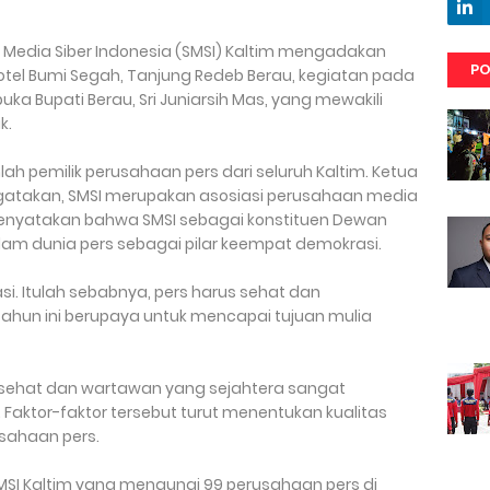
at Media Siber Indonesia (SMSI) Kaltim mengadakan
PO
Hotel Bumi Segah, Tanjung Redeb Berau, kegiatan pada
uka Bupati Berau, Sri Juniarsih Mas, yang mewakili
k.
mlah pemilik perusahaan pers dari seluruh Kaltim. Ketua
gatakan, SMSI merupakan asosiasi perusahaan media
a menyatakan bahwa SMSI sebagai konstituen Dewan
alam dunia pers sebagai pilar keempat demokrasi.
i. Itulah sebabnya, pers harus sehat dan
tahun ini berupaya untuk mencapai tujuan mulia
ehat dan wartawan yang sejahtera sangat
Faktor-faktor tersebut turut menentukan kualitas
usahaan pers.
SMSI Kaltim yang menaungi 99 perusahaan pers di