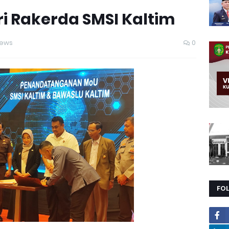
i Rakerda SMSI Kaltim
iews
0
FO