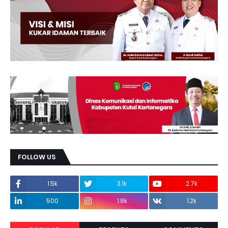
FOLLOW US
1.5k
3.1k
2.7k
500
1.8k
1.2k