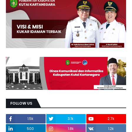
FOLLOW US
1.5k
3.1k
2.7k
500
1.8k
1.2k