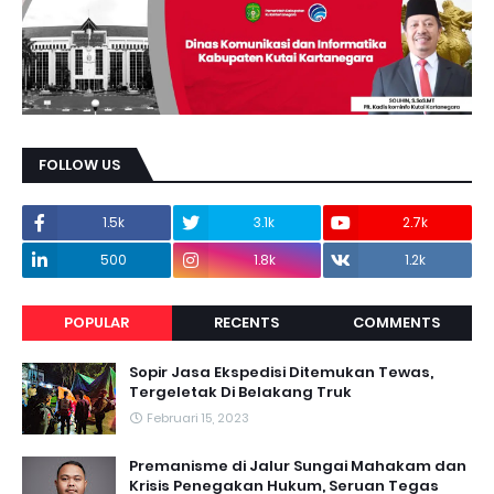
FOLLOW US
1.5k
3.1k
2.7k
500
1.8k
1.2k
POPULAR
RECENTS
COMMENTS
Sopir Jasa Ekspedisi Ditemukan Tewas,
Tergeletak Di Belakang Truk
Februari 15, 2023
Premanisme di Jalur Sungai Mahakam dan
Krisis Penegakan Hukum, Seruan Tegas