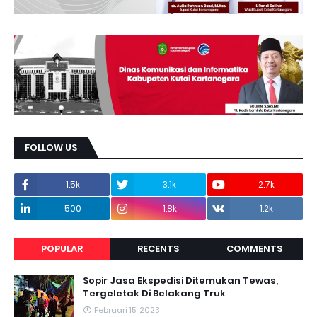
FOLLOW US
1.5k
3.1k
2.7k
500
1.8k
1.2k
POPULAR
RECENTS
COMMENTS
Sopir Jasa Ekspedisi Ditemukan Tewas,
Tergeletak Di Belakang Truk
Februari 15, 2023