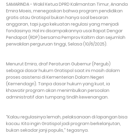
SAMARINDA - Wakil Ketua DPRD Kalimantan Timur, Ananda
Emira Moeis, menegaskan bahwa program pendidikan
gratis atau Gratispol bukan hanya soal besaran
anggaran, tapi juga kekuatan regulasi yang menjadi
fondasinya. Hal ini disampaikannya usai Rapat Dengar
Pendapat (RDP) bersama Pemprov Kaltim dan sejumlah
perwakilan perguruan tinggi, Selasa (10/6/2025).
Menurut Emira, draf Peraturan Gubernur (Pergub)
sebagai dasar hukum Gratispol saat ini masih dalam
proses asistensi di Kementerian Dalam Negeri
(Kemendagri). Tanpa dasar hukum yang kuat, ia
khawatir program akan menimbulkan persoalan
administratif dan tumpang tindih kewenangan.
“Kalau regulasinya lemah, pelaksanaan di lapangan bisa
kacau. Kita ingin Gratispol jadi program berkelanjutan,
bukan sekadar janji populis,” tegasnya.