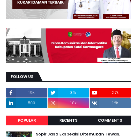
FOLLOW US
1.5k
3.1k
2.7k
500
1.8k
1.2k
POPULAR
RECENTS
COMMENTS
Sopir Jasa Ekspedisi Ditemukan Tewas,