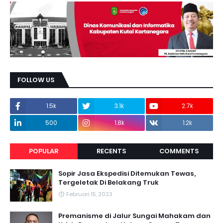
FOLLOW US
1.5k
3.1k
2.7k
500
1.8k
1.2k
POPULAR
RECENTS
COMMENTS
Sopir Jasa Ekspedisi Ditemukan Tewas,
Tergeletak Di Belakang Truk
Februari 15, 2023
Premanisme di Jalur Sungai Mahakam dan