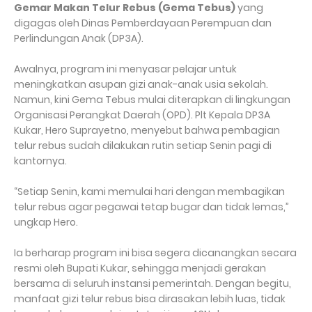
Gemar Makan Telur Rebus (Gema Tebus)
yang
digagas oleh Dinas Pemberdayaan Perempuan dan
Perlindungan Anak (DP3A).
Awalnya, program ini menyasar pelajar untuk
meningkatkan asupan gizi anak-anak usia sekolah.
Namun, kini Gema Tebus mulai diterapkan di lingkungan
Organisasi Perangkat Daerah (OPD). Plt Kepala DP3A
Kukar, Hero Suprayetno, menyebut bahwa pembagian
telur rebus sudah dilakukan rutin setiap Senin pagi di
kantornya.
“Setiap Senin, kami memulai hari dengan membagikan
telur rebus agar pegawai tetap bugar dan tidak lemas,”
ungkap Hero.
Ia berharap program ini bisa segera dicanangkan secara
resmi oleh Bupati Kukar, sehingga menjadi gerakan
bersama di seluruh instansi pemerintah. Dengan begitu,
manfaat gizi telur rebus bisa dirasakan lebih luas, tidak