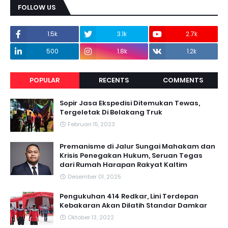
FOLLOW US
1.5k
3.1k
2.7k
500
1.8k
1.2k
POPULAR
RECENTS
COMMENTS
Sopir Jasa Ekspedisi Ditemukan Tewas,
Tergeletak Di Belakang Truk
Februari 15, 2023
Premanisme di Jalur Sungai Mahakam dan
Krisis Penegakan Hukum, Seruan Tegas
dari Rumah Harapan Rakyat Kaltim
Desember 01, 2025
Pengukuhan 414 Redkar, Lini Terdepan
Kebakaran Akan Dilatih Standar Damkar
Oktober 13, 2022