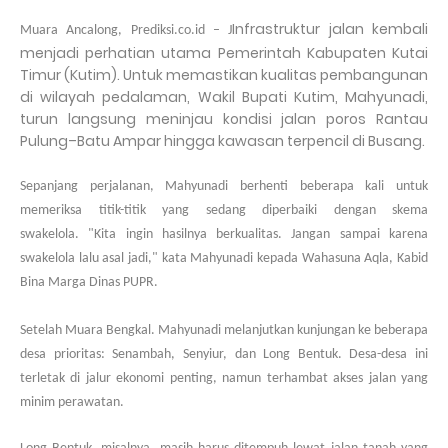
Infrastruktur jalan kembali
Muara Ancalong, Prediksi.co.id
– J
menjadi perhatian utama Pemerintah Kabupaten Kutai
Timur (Kutim). Untuk memastikan kualitas pembangunan
di wilayah pedalaman,
Wakil Bupati Kutim, Mahyunadi
,
turun langsung meninjau kondisi jalan poros
Rantau
Pulung–Batu Ampar
hingga kawasan terpencil di
Busang
.
Sepanjang perjalanan, Mahyunadi berhenti beberapa kali untuk
memeriksa titik-titik yang sedang diperbaiki dengan skema
swakelola.
"Kita ingin hasilnya berkualitas. Jangan sampai karena
swakelola lalu asal jadi," kata Mahyunadi kepada Wahasuna Aqla, Kabid
Bina Marga Dinas PUPR.
Setelah Muara Bengkal. Mahyunadi melanjutkan kunjungan ke beberapa
desa prioritas: Senambah, Senyiur, dan Long Bentuk. Desa-desa ini
terletak di jalur ekonomi penting, namun terhambat akses jalan yang
minim perawatan.