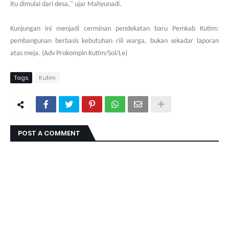
itu dimulai dari desa," ujar Mahyunadi.
Kunjungan ini menjadi cerminan pendekatan baru Pemkab Kutim:
pembangunan berbasis kebutuhan riil warga, bukan sekadar laporan
atas meja. (Adv
Prokompin Kutim
/Sol/Le)
Tags
Kutim
POST A COMMENT