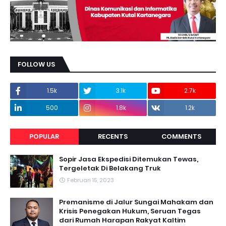
FOLLOW US
1.5k
3.1k
2.7k
500
1.8k
1.2k
POPULAR
RECENTS
COMMENTS
Sopir Jasa Ekspedisi Ditemukan Tewas,
Tergeletak Di Belakang Truk
Februari 15, 2023
Premanisme di Jalur Sungai Mahakam dan
Krisis Penegakan Hukum, Seruan Tegas
dari Rumah Harapan Rakyat Kaltim