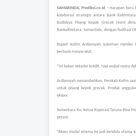
SAMARINDA, Prediksi.co.id
– Harapan baru b
kolaborasi strategis antara Bank Kaltimtar
Budidaya Pisang Kepok Grecek resmi dimu
Bankaltimtara, Samarinda, dengan fasilitasi O
Bupati Kutim Ardiansyah Sulaiman menilai
berbasis masyarakat.
“Ini bukan sekadar kredit, tapi wujud nyata d
Ardiansyah menambahkan, Pemkab Kutim saat i
untuk pisang kepok grecek. Produk unggula
ekspor.
Sementara itu, Ketua Koperasi Taruna Bina Mand
petani.
“Akses modal selama ini jadi kendala utama