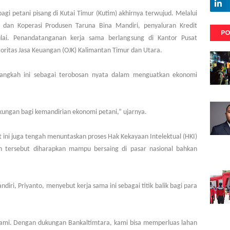
agi petani pisang di Kutai Timur (Kutim) akhirnya terwujud. Melalui
a dan Koperasi Produsen Taruna Bina Mandiri, penyaluran Kredit
PO
lai. Penandatanganan kerja sama berlangsung di Kantor Pusat
toritas Jasa Keuangan (OJK) Kalimantan Timur dan Utara.
 langkah ini sebagai terobosan nyata dalam menguatkan ekonomi
ukungan bagi kemandirian ekonomi petani,” ujarnya.
ni juga tengah menuntaskan proses Hak Kekayaan Intelektual (HKI)
n tersebut diharapkan mampu bersaing di pasar nasional bahkan
iri, Priyanto, menyebut kerja sama ini sebagai titik balik bagi para
 kami. Dengan dukungan Bankaltimtara, kami bisa memperluas lahan