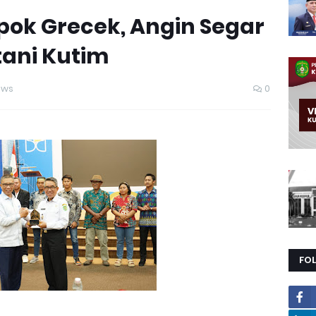
pok Grecek, Angin Segar
ani Kutim
ews
0
FO