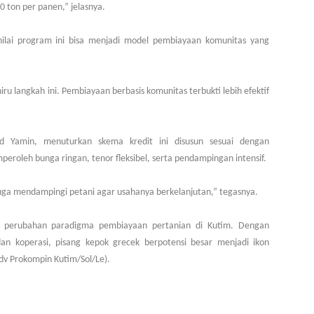
 ton per panen,” jelasnya.
nilai program ini bisa menjadi model pembiayaan komunitas yang
 langkah ini. Pembiayaan berbasis komunitas terbukti lebih efektif
 Yamin, menuturkan skema kredit ini disusun sesuai dengan
mperoleh bunga ringan, tenor fleksibel, serta pendampingan intensif.
juga mendampingi petani agar usahanya berkelanjutan,” tegasnya.
l perubahan paradigma pembiayaan pertanian di Kutim. Dengan
n koperasi, pisang kepok grecek berpotensi besar menjadi ikon
dv Prokompin Kutim/Sol/Le).