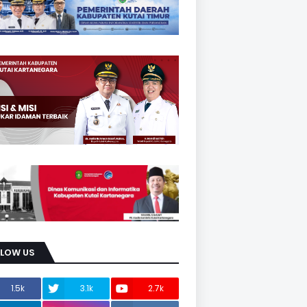
LLOW US
1.5k
3.1k
2.7k