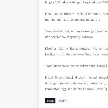
hingga 250 hektare dengan target ekspor 3.200
Pihak OJK Kaltimtara, melalui Parjiman, me
memperkuat ketahanan pangan daerah.
“Kami mendorong lembaga keuangan lain meniru
dan berdampak langsung,” katanya.
Direktur Utama Bankaltimtara, Muhammad
karakteristik usaha tani lokal. Petani akan me
“Kami tidak hanya menyalurkan dana, tetapi 
Kredit Pisang Kepok Grecek menjadi simbo
dukungan pemerintah daerah, perbankan, da
komoditas unggulan dari Kalimantan Timur. (A
Tags
Kutim