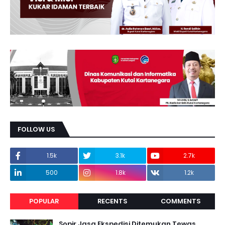
FOLLOW US
1.5k
3.1k
2.7k
500
1.8k
1.2k
POPULAR
RECENTS
COMMENTS
Sopir Jasa Ekspedisi Ditemukan Tewas,